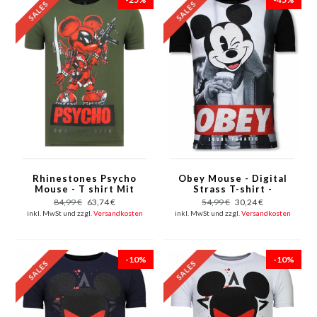
Rhinestones Psycho
Obey Mouse - Digital
Mouse - T shirt Mit
Strass T-shirt -
Strass - 6321G - Grün
Schwarz
84,99 €
63,74 €
54,99 €
30,24 €
inkl. MwSt und zzgl.
Versandkosten
inkl. MwSt und zzgl.
Versandkosten
-10%
-10%