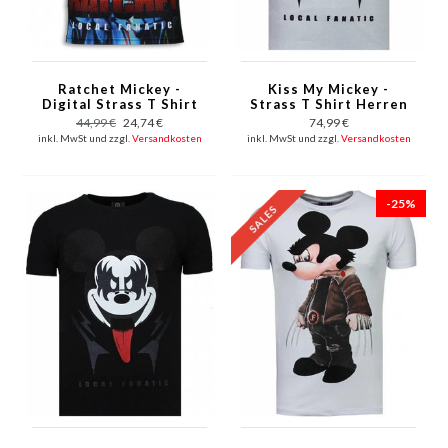
Ratchet Mickey -
Kiss My Mickey -
Digital Strass T Shirt
Strass T Shirt Herren
Herren - Schwarz
- Weiß
44,99 €
24,74 €
74,99 €
inkl. MwSt und zzgl.
Versandkosten
inkl. MwSt und zzgl.
Versandkosten
-25%