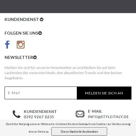
KUNDENDIENST
Kundenservice
FOLGEN SIE UNS
AGB
Datenschutz
NEWSLETTER
Impressum
Melden Sie sich für unseren Newslwetter an und bleiben Sie auf dem
Laufenden der neuesten Mode, den aktuellesten Trends und den besten
Kundeninformationen
Angeboten.
Versandkosten
MELDEN SIE SICH AN
Widerruf
Erst nach Erhalt bezahlen!
Durch die Nutzung unserer Webseite stimmen Sie dem Gebrauch von Cookies zur Verbesserung
dieser Seite zu.
Diese Nachricht Ausblenden
© COPYRIGHT 2026 STYLEITALY.DE ­