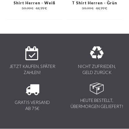
Shirt Herren - Weiß
T Shirt Herren - Grün
Charakteristisch für die Marke sind die Sieb- und Digitaldrucke,
59,99 €
44,99 €
59,99 €
44,99 €
sowie die Qualität der modernen Werkstoffe, die in Italien
gefertigt werden.
JETZT KAUFEN, SPÄTER
NICHT ZUFRIEDEN,
ZAHLEN!
GELD ZURÜCK
HEUTE BESTELLT,
GRATIS VERSAND
ÜBERMORGEN GELIEFERT!
AB 75€