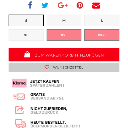
S
M
L
XL
XXL
XXXL
ZUM WARENKORB HINZUFÜGEN
WUNSCHZETTEL