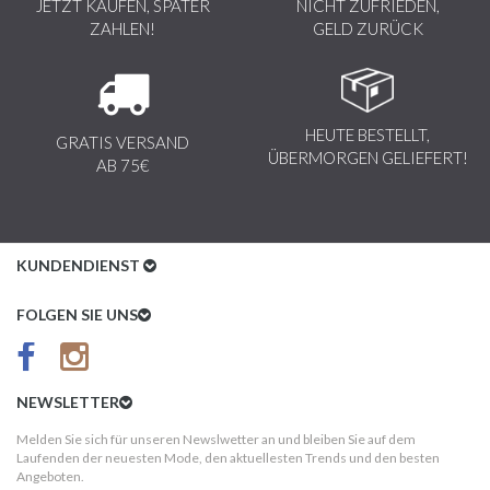
JETZT KAUFEN, SPÄTER
NICHT ZUFRIEDEN,
ZAHLEN!
GELD ZURÜCK
HEUTE BESTELLT,
GRATIS VERSAND
ÜBERMORGEN GELIEFERT!
AB 75€
KUNDENDIENST
Kundenservice
FOLGEN SIE UNS
AGB
Datenschutz
NEWSLETTER
Impressum
Melden Sie sich für unseren Newslwetter an und bleiben Sie auf dem
Laufenden der neuesten Mode, den aktuellesten Trends und den besten
Kundeninformationen
Angeboten.