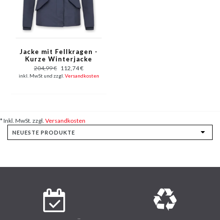
Jacke mit Fellkragen -
Kurze Winterjacke
Damen - Blau
204,99 €
112,74 €
inkl. MwSt und zzgl.
Versandkosten
* Inkl. MwSt. zzgl.
Versandkosten