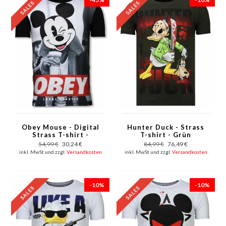
Obey Mouse - Digital
Hunter Duck - Strass
Strass T-shirt -
T-shirt - Grün
Schwarz
54,99 €
30,24 €
84,99 €
76,49 €
inkl. MwSt und zzgl.
Versandkosten
inkl. MwSt und zzgl.
Versandkosten
-10%
-10%