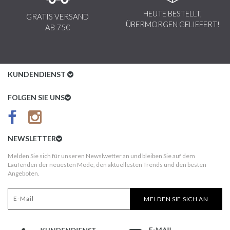
HEUTE BESTELLT,
GRATIS VERSAND
ÜBERMORGEN GELIEFERT!
AB 75€
KUNDENDIENST
Kundenservice
FOLGEN SIE UNS
AGB
Datenschutz
NEWSLETTER
Impressum
Melden Sie sich für unseren Newslwetter an und bleiben Sie auf dem
Laufenden der neuesten Mode, den aktuellesten Trends und den besten
Kundeninformationen
Angeboten.
Versandkosten
MELDEN SIE SICH AN
Widerruf
Erst nach Erhalt bezahlen!