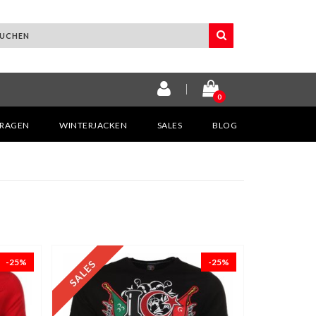
0
KRAGEN
WINTERJACKEN
SALES
BLOG
-25%
-25%