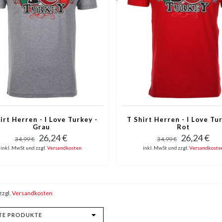
irt Herren - I Love Turkey -
T Shirt Herren - I Love Tu
Grau
Rot
26,24 €
26,24 €
34,99 €
34,99 €
inkl. MwSt und zzgl.
Versandkosten
inkl. MwSt und zzgl.
Versandkoste
zzgl.
Versandkosten