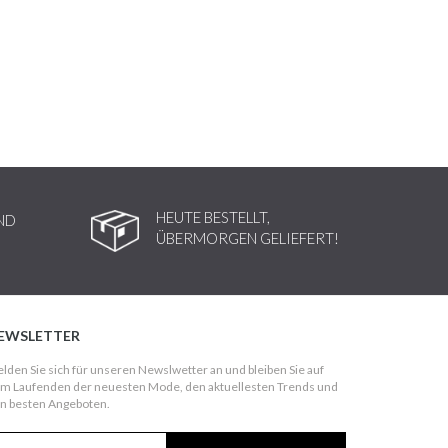
HEUTE BESTELLT,
ND
ÜBERMORGEN GELIEFERT!
EWSLETTER
lden Sie sich für unseren Newslwetter an und bleiben Sie auf
m Laufenden der neuesten Mode, den aktuellesten Trends und
n besten Angeboten.