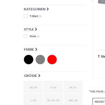
KATEGORIEN
T-Shirt
(3)
STYLE
Print
(3)
FARBE
T Sh
GRÖSSE
XS / 29
S / 30
M / 31
* Inkl. MwSt. 
L / 32
XL / 33 - 34
XXL / 36