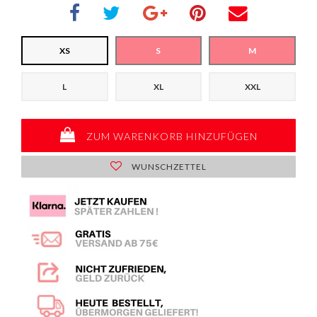
XS
S
M
L
XL
XXL
ZUM WARENKORB HINZUFÜGEN
WUNSCHZETTEL