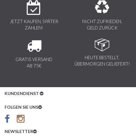
JETZT KAUFEN, SPÄTER
NICHT ZUFRIEDEN,
ZAHLEN!
GELD ZURÜCK
HEUTE BESTELLT,
GRATIS VERSAND
ÜBERMORGEN GELIEFERT!
AB 75€
KUNDENDIENST
Kundenservice
FOLGEN SIE UNS
AGB
Datenschutz
NEWSLETTER