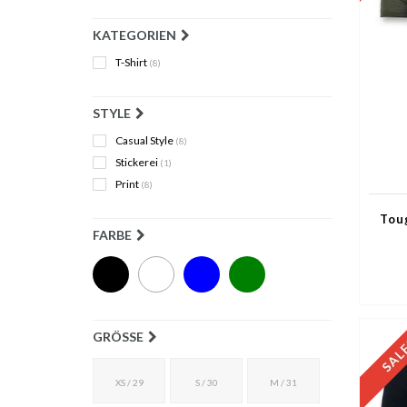
KATEGORIEN
T-Shirt
(8)
STYLE
Casual Style
(8)
Stickerei
(1)
Print
(8)
Tou
FARBE
GRÖSSE
XS / 29
S / 30
M / 31