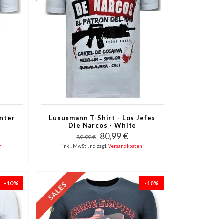
unter
Luxuxmann T-Shirt - Los Jefes
Die Narcos - White
80,99 €
89,99 €
n
inkl. MwSt und zzgl.
Versandkosten
-10%
-10%