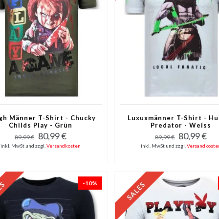
gh Männer T-Shirt - Chucky
Luxuxmänner T-Shirt - H
Childs Play - Grün
Predator - Weiss
80,99 €
80,99 €
89,99 €
89,99 €
inkl. MwSt und zzgl.
Versandkosten
inkl. MwSt und zzgl.
Versandkoste
-10%