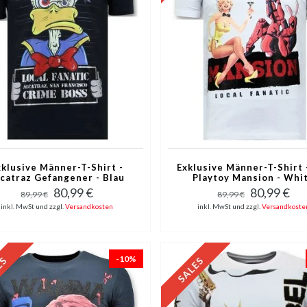
xklusive Männer-T-Shirt -
Exklusive Männer-T-Shirt 
catraz Gefangener - Blau
Playtoy Mansion - Whi
80,99 €
80,99 €
89,99 €
89,99 €
inkl. MwSt und zzgl.
Versandkosten
inkl. MwSt und zzgl.
Versandkoste
-10%