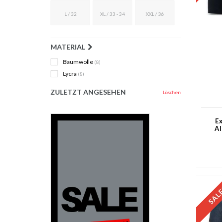
L / 32
XL / 33 - 34
XXL / 36
MATERIAL
Baumwolle
(8)
Lycra
(8)
ZULETZT ANGESEHEN
Löschen
E
Al