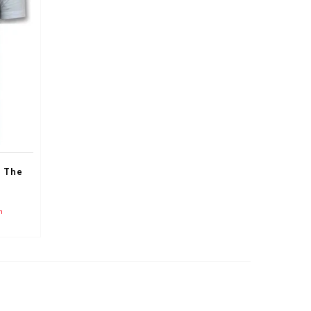
- The
n