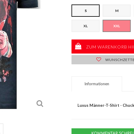
S
M
XL
XXL
ZUM WARENKORB HI
WUNSCHZETT
Informationen
Luxus Männer-T-Shirt - Chucky