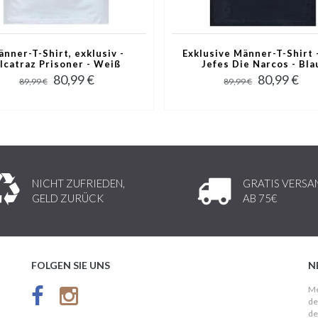
nner-T-Shirt, exklusiv -
Exklusive Männer-T-Shirt 
lcatraz Prisoner - Weiß
Jefes Die Narcos - Bla
80,99 €
80,99 €
89,99 €
89,99 €
NICHT ZUFRIEDEN,
GRATIS VERSA
GELD ZURÜCK
AB 75€
FOLGEN SIE UNS
N
Me
de
de