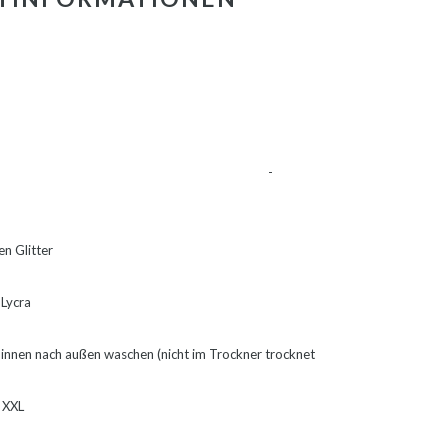
Siehe Bild -
en Glitter
 Lycra
innen nach außen waschen (nicht im Trockner trocknet
- XXL