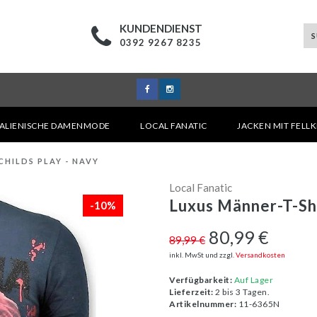
KUNDENDIENST
0392 9267 8235
TALIENISCHE DAMENMODE
LOCAL FANATIC
JACKEN MIT FELL
CHILDS PLAY - NAVY
Local Fanatic
Luxus Männer-T-Shi
-10%
80,99 €
89,99 €
inkl. MwSt und zzgl.
Versandkosten
Verfügbarkeit:
Auf Lager
Lieferzeit:
2 bis 3 Tagen.
Artikelnummer:
11-6365N