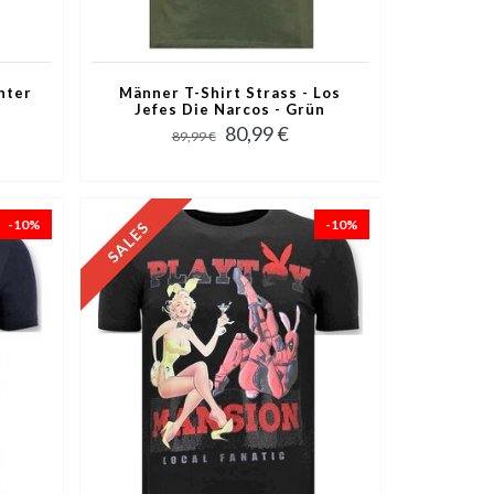
nter
Männer T-Shirt Strass - Los
Jefes Die Narcos - Grün
80,99 €
89,99 €
-10%
-10%