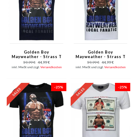
Golden Boy
Golden Boy
Mayweather - Strass T
Mayweather - Strass T
Shirt Herren - Marine
Shirt Herren - Weiß
59,99 €
44,99 €
59,99 €
44,99 €
Blau
inkl. MwSt und zzgl.
Versandkosten
inkl. MwSt und zzgl.
Versandkosten
-25%
-25%