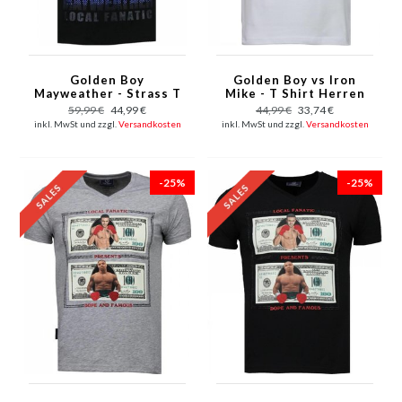
Golden Boy
Golden Boy vs Iron
Mayweather - Strass T
Mike - T Shirt Herren
Shirt Herren -
- Weiß
59,99 €
44,99 €
44,99 €
33,74 €
Schwarz
inkl. MwSt und zzgl.
Versandkosten
inkl. MwSt und zzgl.
Versandkosten
-25%
-25%