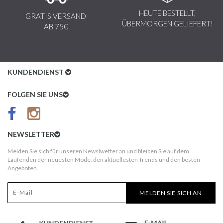
HEUTE BESTELLT,
GRATIS VERSAND
ÜBERMORGEN GELIEFERT!
AB 75€
KUNDENDIENST
Kundenservice
FOLGEN SIE UNS
AGB
Datenschutz
NEWSLETTER
Impressum
Melden Sie sich für unseren Newslwetter an und bleiben Sie auf dem
Laufenden der neuesten Mode, den aktuellesten Trends und den besten
Kundeninformationen
Angeboten.
Versandkosten
MELDEN SIE SICH AN
Widerruf
Erst nach Erhalt bezahlen!