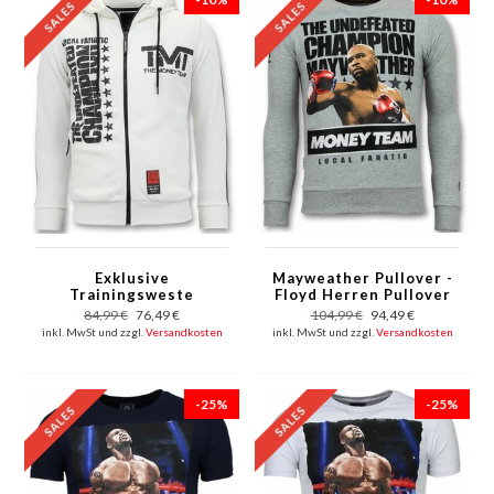
Exklusive
Mayweather Pullover -
Trainingsweste
Floyd Herren Pullover
Männer - TMT Floyd
- Money Team - Grau
84,99 €
76,49 €
104,99 €
94,49 €
Mayweather - Weiß
inkl. MwSt und zzgl.
Versandkosten
inkl. MwSt und zzgl.
Versandkosten
-25%
-25%