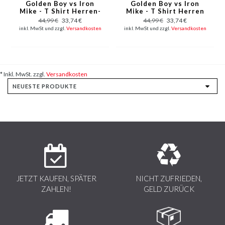
Golden Boy vs Iron
Golden Boy vs Iron
Mike - T Shirt Herren-
Mike - T Shirt Herren
Grau
- Schwarz
44,99 €
33,74 €
44,99 €
33,74 €
inkl. MwSt und zzgl.
Versandkosten
inkl. MwSt und zzgl.
Versandkosten
* Inkl. MwSt. zzgl.
Versandkosten
JETZT KAUFEN, SPÄTER
NICHT ZUFRIEDEN,
ZAHLEN!
GELD ZURÜCK