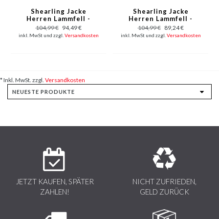
Shearling Jacke
Shearling Jacke
Herren Lammfell -
Herren Lammfell -
Jacke Mit Kunstfell -
Lammy Coat - Rot
104,99 €
94,49 €
104,99 €
89,24 €
Blau
inkl. MwSt und zzgl.
Versandkosten
inkl. MwSt und zzgl.
Versandkosten
* Inkl. MwSt. zzgl.
Versandkosten
JETZT KAUFEN, SPÄTER
NICHT ZUFRIEDEN,
ZAHLEN!
GELD ZURÜCK