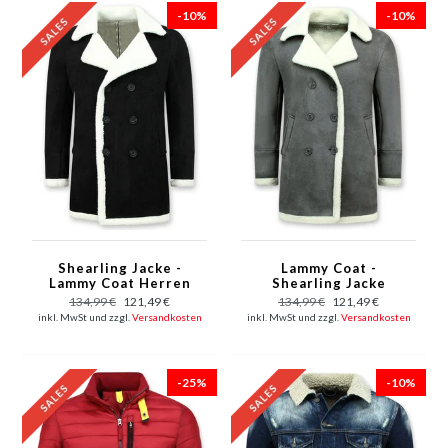
-10%
-10%
Shearling Jacke -
Lammy Coat -
Lammy Coat Herren
Shearling Jacke
Jacke - Schwarz
Herren Lammfell -
134,99 €
121,49 €
134,99 €
121,49 €
Grau
inkl. MwSt und zzgl.
Versandkosten
inkl. MwSt und zzgl.
Versandkosten
-25%
-10%