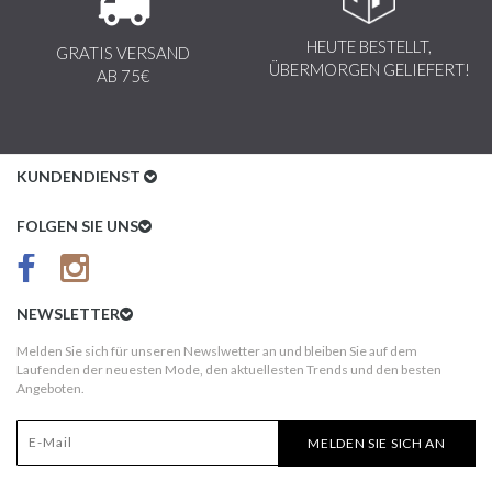
HEUTE BESTELLT,
GRATIS VERSAND
ÜBERMORGEN GELIEFERT!
AB 75€
KUNDENDIENST
Kundenservice
FOLGEN SIE UNS
AGB
Datenschutz
NEWSLETTER
Impressum
Melden Sie sich für unseren Newslwetter an und bleiben Sie auf dem
Laufenden der neuesten Mode, den aktuellesten Trends und den besten
Kundeninformationen
Angeboten.
Versandkosten
MELDEN SIE SICH AN
Widerruf
Erst nach Erhalt bezahlen!