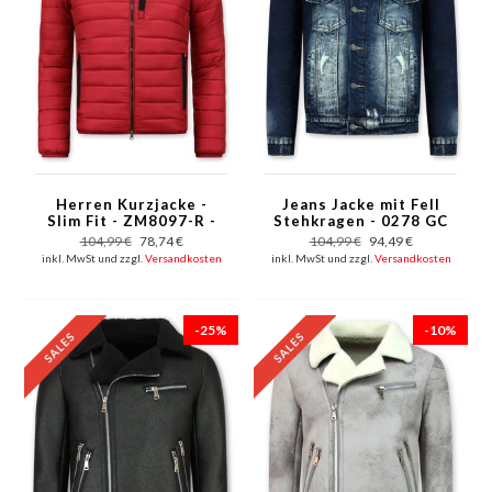
Herren Kurzjacke -
Jeans Jacke mit Fell
Slim Fit - ZM8097-R -
Stehkragen - 0278 GC
Rot
- Blau
104,99 €
78,74 €
104,99 €
94,49 €
inkl. MwSt und zzgl.
Versandkosten
inkl. MwSt und zzgl.
Versandkosten
-25%
-10%