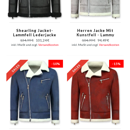
Shearling Jacket-
Herren Jacke Mit
Lammfell Lederjacke
Kunstfell - Lammy
Herren - Kunstpelz -
Coat - Grau
134,99 €
101,24 €
104,99 €
94,49 €
Schwarz
inkl. MwSt und zzgl.
Versandkosten
inkl. MwSt und zzgl.
Versandkosten
-10%
-15%