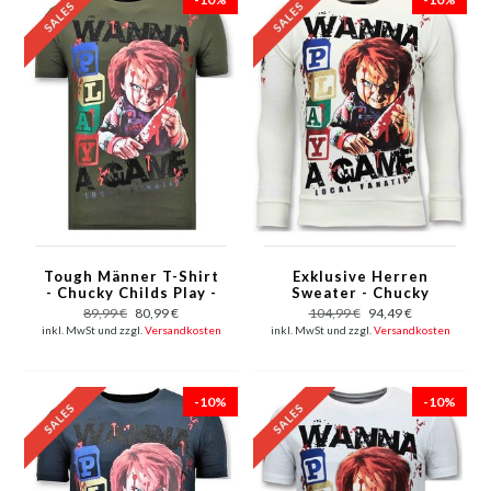
Tough Männer T-Shirt
Exklusive Herren
- Chucky Childs Play -
Sweater - Chucky
Grün
Childs Play - Weiß
89,99 €
80,99 €
104,99 €
94,49 €
inkl. MwSt und zzgl.
Versandkosten
inkl. MwSt und zzgl.
Versandkosten
-10%
-10%