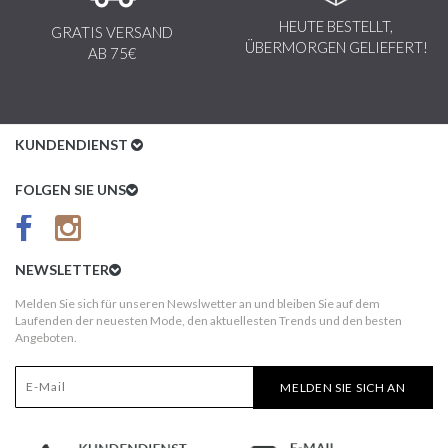
HEUTE BESTELLT,
GRATIS VERSAND
ÜBERMORGEN GELIEFERT!
AB 75€
KUNDENDIENST
Kundenservice
FOLGEN SIE UNS
AGB
Datenschutz
NEWSLETTER
Impressum
Melden Sie sich für unseren Newslwetter an und bleiben Sie auf dem
Laufenden der neuesten Mode, den aktuellesten Trends und den besten
Kundeninformationen
Angeboten.
Versandkosten
MELDEN SIE SICH AN
Widerruf
Erst nach Erhalt bezahlen!