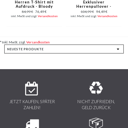
Herren T-Shirt mit
Exklusiver
Aufdruck - Bloody
Herrenpullover -
Chucky - Weiß
Bloody Chucky Angry
84,99 €
76,49 €
104,99 €
94,49 €
Print - Grau
inkl. MwSt und zzgl.
Versandkosten
inkl. MwSt und zzgl.
Versandkosten
* Inkl. MwSt. zzgl.
Versandkosten
JETZT KAUFEN, SPÄTER
NICHT ZUFRIEDEN,
ZAHLEN!
GELD ZURÜCK