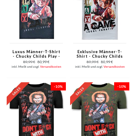
Luxus Männer-T-Shirt
Exklusive Männer-T-
- Chucky Childs Play -
Shirt - Chucky Childs
Navy
Play - Weiß
89,99 €
80,99 €
89,99 €
80,99 €
inkl. MwSt und zzgl.
Versandkosten
inkl. MwSt und zzgl.
Versandkosten
-10%
-10%