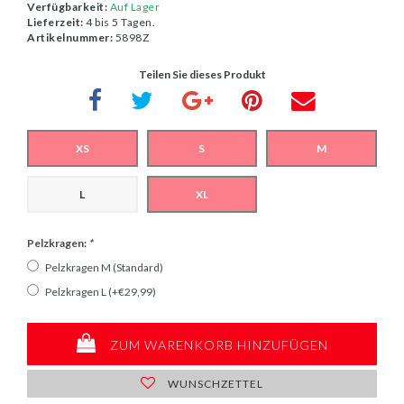
Verfügbarkeit:
Auf Lager
Lieferzeit:
4 bis 5 Tagen.
Artikelnummer:
5898Z
Teilen Sie dieses Produkt
XS
S
M
L
XL
Pelzkragen:
*
Pelzkragen M (Standard)
Pelzkragen L (+€29,99)
ZUM WARENKORB HINZUFÜGEN
WUNSCHZETTEL