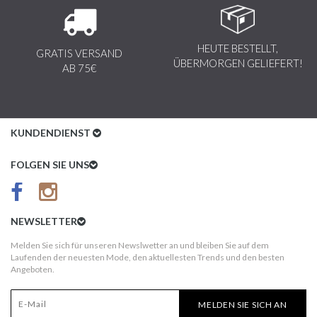
HEUTE BESTELLT,
GRATIS VERSAND
ÜBERMORGEN GELIEFERT!
AB 75€
KUNDENDIENST
Kundenservice
FOLGEN SIE UNS
AGB
Datenschutz
NEWSLETTER
Impressum
Melden Sie sich für unseren Newslwetter an und bleiben Sie auf dem
Laufenden der neuesten Mode, den aktuellesten Trends und den besten
Kundeninformationen
Angeboten.
Versandkosten
MELDEN SIE SICH AN
Widerruf