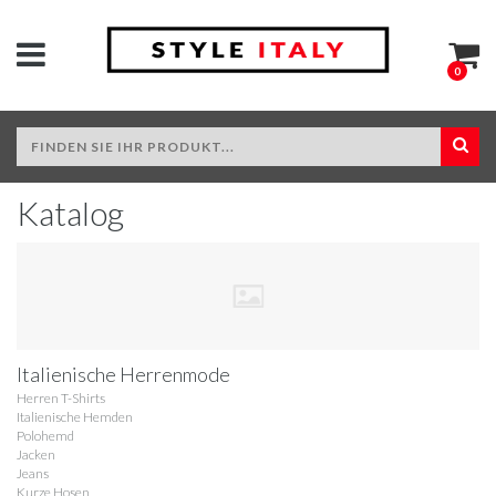
0
Katalog
Italienische Herrenmode
Herren T-Shirts
Italienische Hemden
Polohemd
Jacken
Jeans
Kurze Hosen