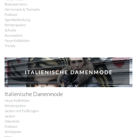
Bodywarmers
Herrensets & Twinsets
Pullover
Sportbekleidung
Winterjacken
Schuhe
Accessoires
Neue Kollektion
Trends
Italienische Damenmode
Neue Kollektion
Winterjacken
Jacken mit Fellkragen
Jacken
Oberteile
Pullover
Strickjacke
Hose