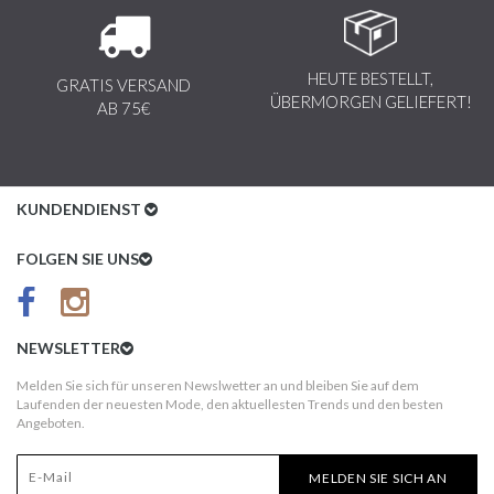
HEUTE BESTELLT,
GRATIS VERSAND
ÜBERMORGEN GELIEFERT!
AB 75€
KUNDENDIENST
Kundenservice
FOLGEN SIE UNS
AGB
Datenschutz
NEWSLETTER
Impressum
Melden Sie sich für unseren Newslwetter an und bleiben Sie auf dem
Laufenden der neuesten Mode, den aktuellesten Trends und den besten
Kundeninformationen
Angeboten.
Versandkosten
MELDEN SIE SICH AN
Widerruf