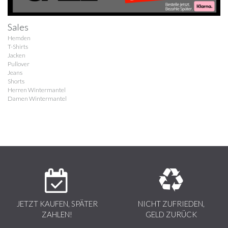
Sales
Hemden
T-Shirts
Jacken
Pullover
Jeans
Shorts
Herren Wintermantel
Damen Wintermantel
JETZT KAUFEN, SPÄTER
NICHT ZUFRIEDEN,
ZAHLEN!
GELD ZURÜCK