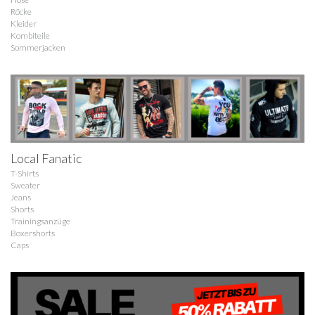
Röcke
Kleider
Kombiteile
Sommerjacken
Local Fanatic
T-Shirts
Sweater
Jeans
Shorts
Trainingsanzüge
Boxershorts
Caps