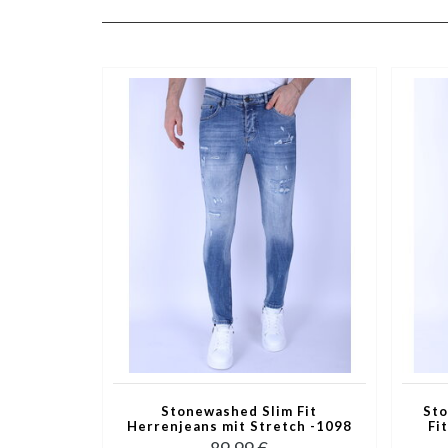
Stonewashed Slim Fit
Sto
Herrenjeans mit Stretch -1098
Fi
- Blau
89,99 €