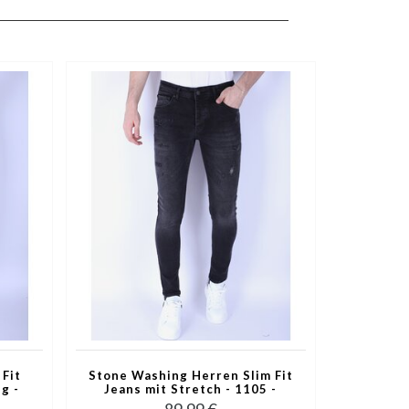
 Fit
Stone Washing Herren Slim Fit
g -
Jeans mit Stretch - 1105 -
Schwarz
89,99 €