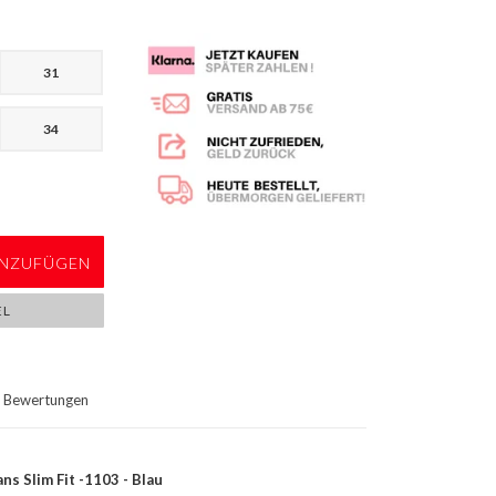
31
34
NZUFÜGEN
EL
Bewertungen
s Slim Fit -1103 - Blau