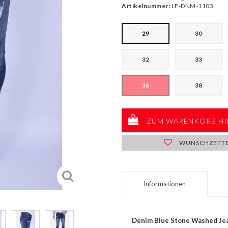
Artikelnummer:
LF-DNM-1103
29
30
32
33
36
38
ZUM WARENKORB HI
WUNSCHZETT
Informationen
Denim Blue Stone Washed Jean