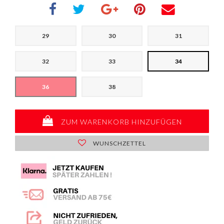
29
30
31
32
33
34
36
38
ZUM WARENKORB HINZUFÜGEN
WUNSCHZETTEL