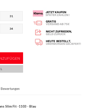
31
34
NZUFÜGEN
EL
Bewertungen
s Slim Fit -1103 - Blau