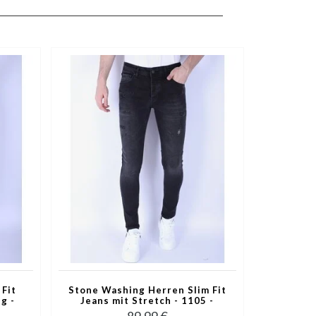
 Fit
Stone Washing Herren Slim Fit
g -
Jeans mit Stretch - 1105 -
Schwarz
89,99 €