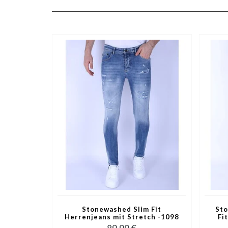
Stonewashed Slim Fit
Sto
Herrenjeans mit Stretch -1098
Fi
- Blau
89,99 €