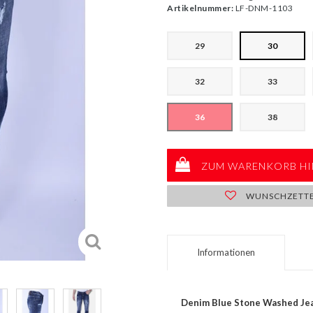
Artikelnummer:
LF-DNM-1103
29
30
32
33
36
38
ZUM WARENKORB HI
WUNSCHZETT
Informationen
Denim Blue Stone Washed Jean