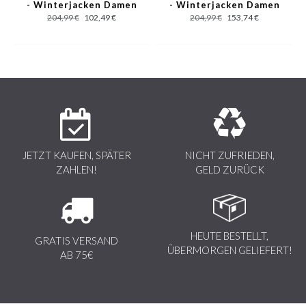
- Winterjacken Damen
- Winterjacken Damen
hinzufügen
Kurz - Rot
Kurz - Grün
Hinweis! Der Pelzkragen ist ein Naturprodukt und daher hat
204,99 €
102,49 €
204,99 €
153,74 €
jedes Stück Fell ein eigenes einzigartiges Design. Das Fell
kann sich in Fülle und Farbe von der Abbildung
unterscheiden.
JETZT KAUFEN, SPÄTER
NICHT ZUFRIEDEN,
ZAHLEN!
GELD ZURÜCK
HEUTE BESTELLT,
GRATIS VERSAND
ÜBERMORGEN GELIEFERT!
AB 75€