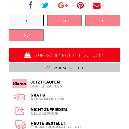
S
M
L
XL
ZUM WARENKORB HINZUFÜGEN
WUNSCHZETTEL