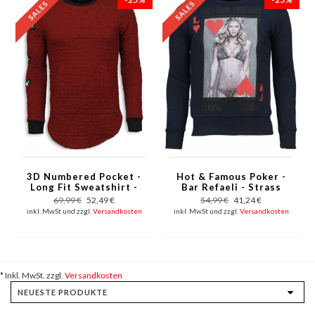
3D Numbered Pocket -
Hot & Famous Poker -
Long Fit Sweatshirt -
Bar Refaeli - Strass
Rot
Sweatshirt - Marine
69,99 €
52,49 €
54,99 €
41,24 €
inkl. MwSt und zzgl.
Versandkosten
inkl. MwSt und zzgl.
Versandkosten
* Inkl. MwSt. zzgl.
Versandkosten