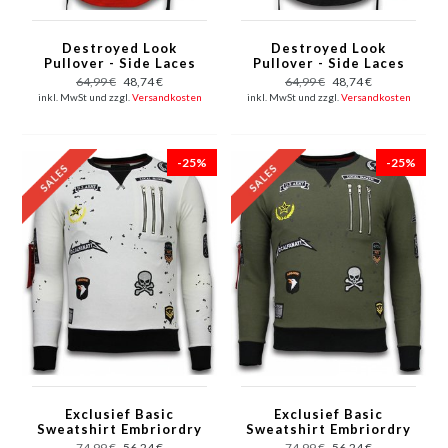
Destroyed Look
Destroyed Look
Pullover - Side Laces
Pullover - Side Laces
Long Fit Sweatshirt -
Long Fit Sweatshirt -
64,99 €
48,74 €
64,99 €
48,74 €
Rot
Schwarz
inkl. MwSt und zzgl.
Versandkosten
inkl. MwSt und zzgl.
Versandkosten
-25%
-25%
Exclusief Basic
Exclusief Basic
Sweatshirt Embriordry
Sweatshirt Embriordry
- Sweatshirt Herren
- Sweatshirt Herren
74,99 €
56,24 €
74,99 €
56,24 €