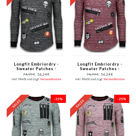
Longfit Embriordry -
Longfit Embriordry -
Sweater Patches -
Sweater Patches -
Elite Crew - Grau
Elite Crew - Bordeaux
74,99 €
56,24 €
74,99 €
56,24 €
inkl. MwSt und zzgl.
Versandkosten
inkl. MwSt und zzgl.
Versandkosten
-25%
-25%