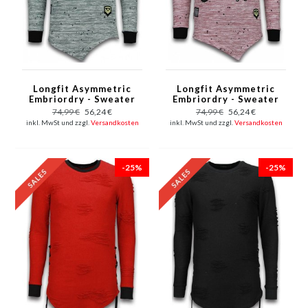
Longfit Asymmetric
Longfit Asymmetric
Embriordry - Sweater
Embriordry - Sweater
Patches - US Army -
Patches - US Army -
74,99 €
56,24 €
74,99 €
56,24 €
Grün
Rosa
inkl. MwSt und zzgl.
Versandkosten
inkl. MwSt und zzgl.
Versandkosten
-25%
-25%