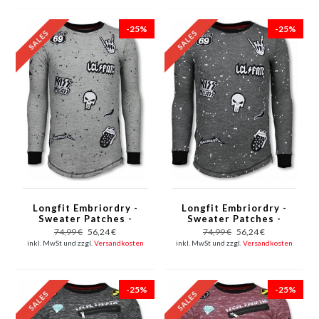
-25%
-25%
Longfit Embriordry -
Longfit Embriordry -
Sweater Patches -
Sweater Patches -
Rockstar - Grau
Rockstar - Anthrazit
74,99 €
56,24 €
74,99 €
56,24 €
inkl. MwSt und zzgl.
Versandkosten
inkl. MwSt und zzgl.
Versandkosten
-25%
-25%