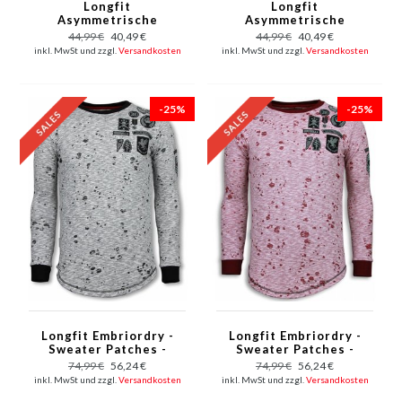
Longfit
Longfit
Asymmetrische
Asymmetrische
Stickerei - T-Shirt
Stickerei - T-Shirt
44,99 €
40,49 €
44,99 €
40,49 €
Patches - US Army -
Aufnäher - US Army -
inkl. MwSt und zzgl.
Versandkosten
inkl. MwSt und zzgl.
Versandkosten
Grün
Pink
-25%
-25%
Longfit Embriordry -
Longfit Embriordry -
Sweater Patches -
Sweater Patches -
Guerrilla - Grau
Guerrilla - Rot
74,99 €
56,24 €
74,99 €
56,24 €
inkl. MwSt und zzgl.
Versandkosten
inkl. MwSt und zzgl.
Versandkosten