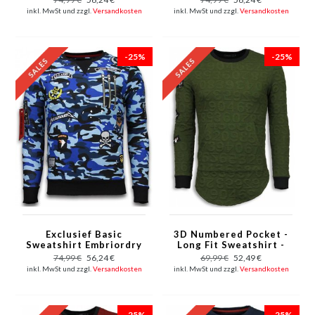
Patches - Weiß
Patches - Grün
inkl. MwSt und zzgl.
Versandkosten
inkl. MwSt und zzgl.
Versandkosten
-25%
-25%
Exclusief Basic
3D Numbered Pocket -
Sweatshirt Embriordry
Long Fit Sweatshirt -
- Sweatshirt Herren
Grün
74,99 €
56,24 €
69,99 €
52,49 €
Patches - Blau
inkl. MwSt und zzgl.
Versandkosten
inkl. MwSt und zzgl.
Versandkosten
-25%
-25%