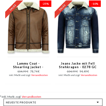
-25%
-10%
Lammy Coat -
Jeans Jacke mit Fell
Shearling jacket -
Stehkragen - 0278 GC
Braun
- Blau
104,99 €
78,74 €
104,99 €
94,49 €
inkl. MwSt und zzgl.
Versandkosten
inkl. MwSt und zzgl.
Versandkosten
* Inkl. MwSt. zzgl.
Versandkosten