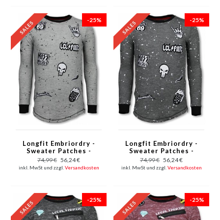
-25%
-25%
Longfit Embriordry -
Longfit Embriordry -
Sweater Patches -
Sweater Patches -
Rockstar - Grau
Rockstar - Anthrazit
74,99 €
56,24 €
74,99 €
56,24 €
inkl. MwSt und zzgl.
Versandkosten
inkl. MwSt und zzgl.
Versandkosten
-25%
-25%