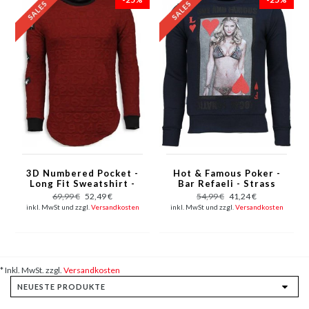
3D Numbered Pocket -
Hot & Famous Poker -
Long Fit Sweatshirt -
Bar Refaeli - Strass
Rot
Sweatshirt - Marine
69,99 €
52,49 €
54,99 €
41,24 €
inkl. MwSt und zzgl.
Versandkosten
inkl. MwSt und zzgl.
Versandkosten
* Inkl. MwSt. zzgl.
Versandkosten