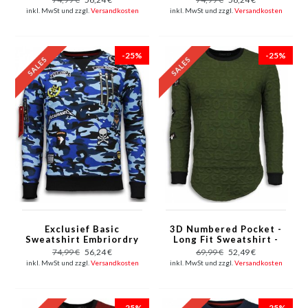
Patches - Weiß
Patches - Grün
inkl. MwSt und zzgl.
Versandkosten
inkl. MwSt und zzgl.
Versandkosten
-25%
-25%
Exclusief Basic
3D Numbered Pocket -
Sweatshirt Embriordry
Long Fit Sweatshirt -
- Sweatshirt Herren
Grün
74,99 €
56,24 €
69,99 €
52,49 €
Patches - Blau
inkl. MwSt und zzgl.
Versandkosten
inkl. MwSt und zzgl.
Versandkosten
-25%
-25%