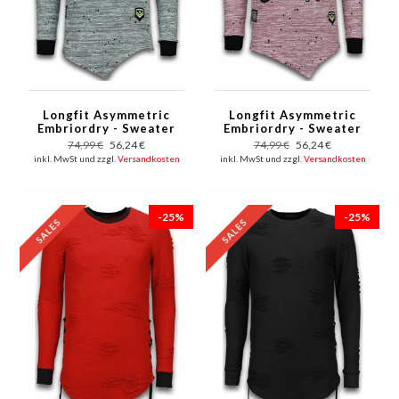
Longfit Asymmetric
Longfit Asymmetric
Embriordry - Sweater
Embriordry - Sweater
Patches - US Army -
Patches - US Army -
74,99 €
56,24 €
74,99 €
56,24 €
Grün
Rosa
inkl. MwSt und zzgl.
Versandkosten
inkl. MwSt und zzgl.
Versandkosten
-25%
-25%