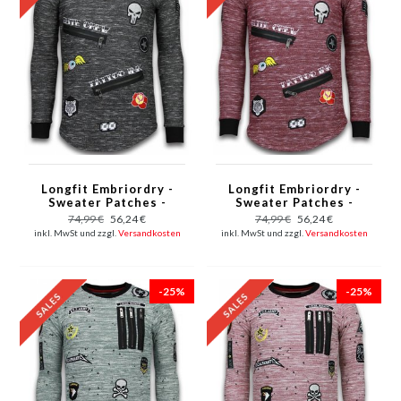
Longfit Embriordry -
Longfit Embriordry -
Sweater Patches -
Sweater Patches -
Elite Crew - Grau
Elite Crew - Bordeaux
74,99 €
56,24 €
74,99 €
56,24 €
inkl. MwSt und zzgl.
Versandkosten
inkl. MwSt und zzgl.
Versandkosten
-25%
-25%