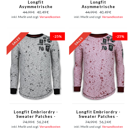
Longfit
Longfit
Asymmetrische
Asymmetrische
Stickerei - T-Shirt
Stickerei - T-Shirt
44,99 €
40,49 €
44,99 €
40,49 €
Patches - US Army -
Aufnäher - US Army -
inkl. MwSt und zzgl.
Versandkosten
inkl. MwSt und zzgl.
Versandkosten
Grün
Pink
-25%
-25%
Longfit Embriordry -
Longfit Embriordry -
Sweater Patches -
Sweater Patches -
Guerrilla - Grau
Guerrilla - Rot
74,99 €
56,24 €
74,99 €
56,24 €
inkl. MwSt und zzgl.
Versandkosten
inkl. MwSt und zzgl.
Versandkosten