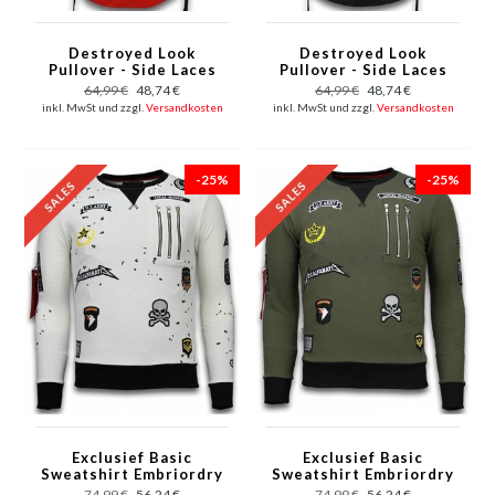
Destroyed Look
Destroyed Look
Pullover - Side Laces
Pullover - Side Laces
Long Fit Sweatshirt -
Long Fit Sweatshirt -
64,99 €
48,74 €
64,99 €
48,74 €
Rot
Schwarz
inkl. MwSt und zzgl.
Versandkosten
inkl. MwSt und zzgl.
Versandkosten
-25%
-25%
Exclusief Basic
Exclusief Basic
Sweatshirt Embriordry
Sweatshirt Embriordry
- Sweatshirt Herren
- Sweatshirt Herren
74,99 €
56,24 €
74,99 €
56,24 €