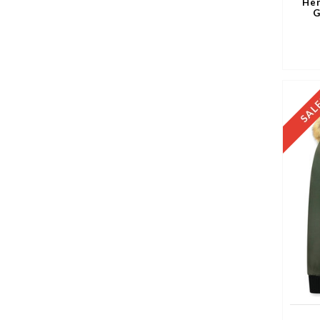
Her
G