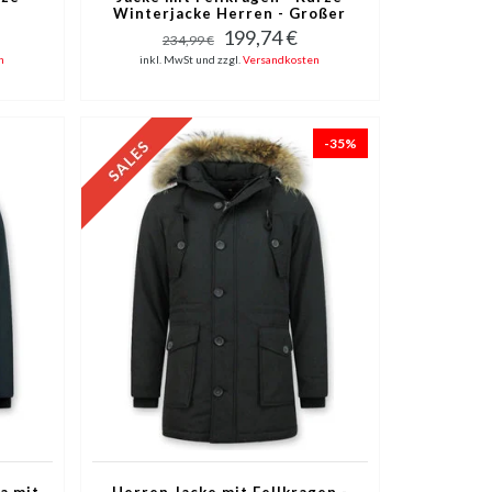
Winterjacke Herren - Großer
Pelzkragen - Schwarz
199,74 €
234,99 €
n
inkl. MwSt und zzgl.
Versandkosten
-35%
a mit
Herren Jacke mit Fellkragen -