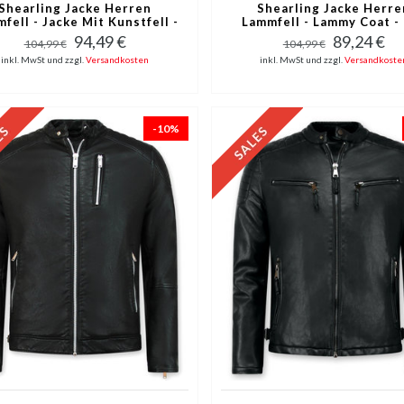
Shearling Jacke Herren
Shearling Jacke Herre
fell - Jacke Mit Kunstfell -
Lammfell - Lammy Coat -
Blau
94,49 €
89,24 €
104,99 €
104,99 €
inkl. MwSt und zzgl.
Versandkosten
inkl. MwSt und zzgl.
Versandkoste
-10%