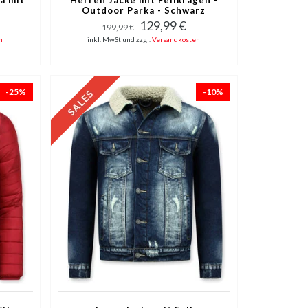
Outdoor Parka - Schwarz
129,99 €
199,99 €
n
inkl. MwSt und zzgl.
Versandkosten
-25%
-10%