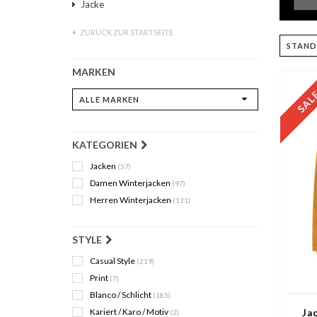
Jacke
ZURÜCK ZUR STARTSEITE
MARKEN
KATEGORIEN
Jacken
(57)
Damen Winterjacken
(97)
Herren Winterjacken
(131)
STYLE
Casual Style
(219)
Print
(7)
Blanco / Schlicht
(185)
Kariert / Karo / Motiv
Ja
(2)