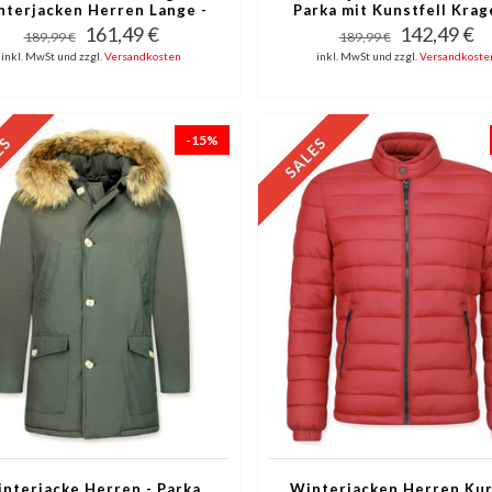
nterjacken Herren Lange -
Parka mit Kunstfell Krag
stfellkragen - Army - Gelb
Kunstfellkragen - Army
161,49 €
142,49 €
189,99 €
189,99 €
Bordeaux Rot
inkl. MwSt und zzgl.
Versandkosten
inkl. MwSt und zzgl.
Versandkoste
-15%
nterjacke Herren - Parka
Winterjacken Herren Kur