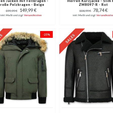
en Jacken mit Fellkragen -
Herren Kurzjacke - Slim F
roße Pelzkragen - Beige
ZM8097-R - Rot
149,99 €
78,74 €
199,99 €
104,99 €
inkl. MwSt und zzgl.
Versandkosten
inkl. MwSt und zzgl.
Versandkoste
-25%