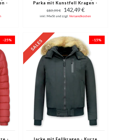
en -
Parka mit Kunstfell Kragen -
 /
Kunstfellkragen - Camouflage
142,49 €
189,99 €
Grün
n
inkl. MwSt und zzgl.
Versandkosten
-25%
-15%
ze -
Jacke mit Fellkragen - Kurze