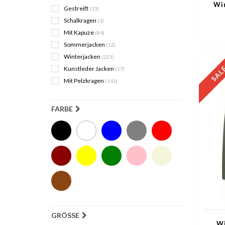
Wi
Gestreift
(33)
Kun
Schalkragen
(1)
Mit Kapuze
(84)
Sommerjacken
(12)
Winterjacken
(221)
Kunstleder Jacken
(17)
Mit Pelzkragen
(141)
FARBE
GRÖSSE
Wi