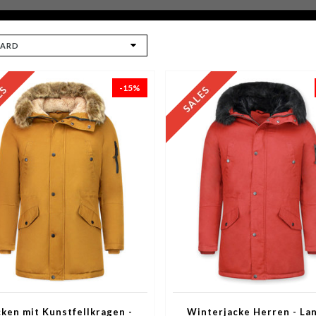
-15%
cken mit Kunstfellkragen -
Winterjacke Herren - La