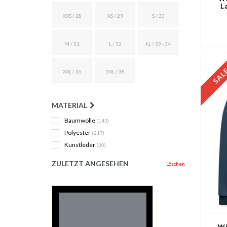
L
XXS / 28
XS / 29
S / 30
M / 31
L / 32
XL / 33 - 34
XXL / 36
3XL / 38
MATERIAL
Baumwolle
(143)
Polyester
(217)
Kunstleder
(20)
ZULETZT ANGESEHEN
Löschen
Wi