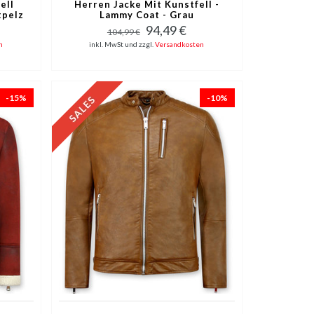
ell
Herren Jacke Mit Kunstfell -
tpelz
Lammy Coat - Grau
94,49 €
104,99 €
n
inkl. MwSt und zzgl.
Versandkosten
-15%
-10%