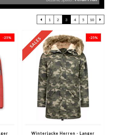
1
2
3
4
5
10
-25%
-25%
nger
Winterjacke Herren - Langer