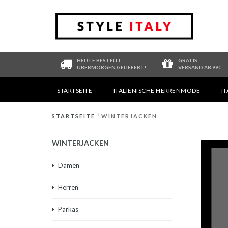
HEUTE BESTELLT
GRATIS
ÜBERMORGEN GELIEFERT!
VERSAND AB 99€
STARTSEITE
ITALIENISCHE HERRENMODE
I
STARTSEITE
/
WINTERJACKEN
WINTERJACKEN
Damen
Herren
Parkas