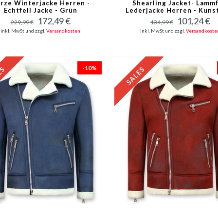
rze Winterjacke Herren -
Shearling Jacket- Lammf
Echtfell Jacke - Grün
Lederjacke Herren - Kuns
- Schwarz
172,49 €
101,24 €
229,99 €
134,99 €
inkl. MwSt und zzgl.
Versandkosten
inkl. MwSt und zzgl.
Versandkoste
-10%