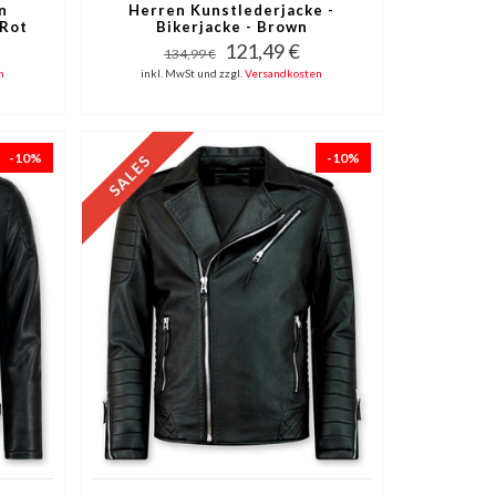
n
Herren Kunstlederjacke -
 Rot
Bikerjacke - Brown
121,49 €
134,99 €
n
inkl. MwSt und zzgl.
Versandkosten
-10%
-10%