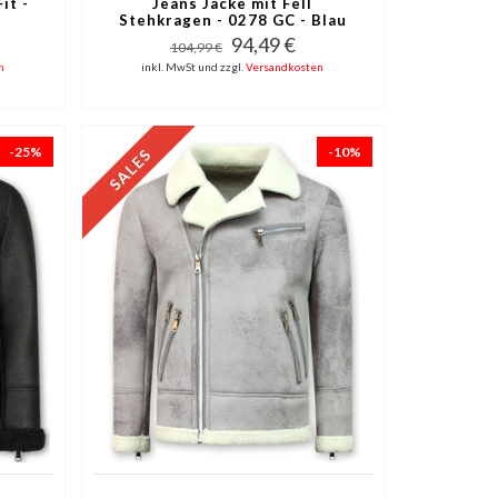
it -
Jeans Jacke mit Fell
Stehkragen - 0278 GC - Blau
94,49 €
104,99 €
n
inkl. MwSt und zzgl.
Versandkosten
-25%
-10%