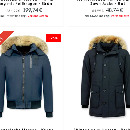
ang mit Fellkragen - Grün
Down Jacke - Rot
199,74 €
48,74 €
234,99 €
64,99 €
inkl. MwSt und zzgl.
Versandkosten
inkl. MwSt und zzgl.
Versandkoste
-25%
nterjacke Herren - Kurze
Winterjacke Herren - Park