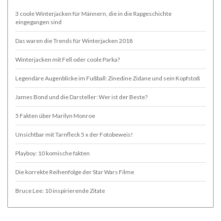
3 coole Winterjacken für Männern, die in die Rapgeschichte
eingegangen sind
Das waren die Trends für Winterjacken 2018
Winterjacken mit Fell oder coole Parka?
Legendäre Augenblicke im Fußball: Zinedine Zidane und sein Kopfstoß
James Bond und die Darsteller: Wer ist der Beste?
5 Fakten über Marilyn Monroe
Unsichtbar mit Tarnfleck 5 x der Fotobeweis!
Playboy: 10 komische fakten
Die korrekte Reihenfolge der Star Wars Filme
Bruce Lee: 10 inspirierende Zitate