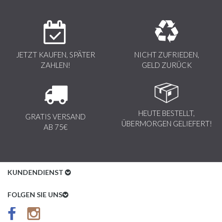
JETZT KAUFEN, SPÄTER
NICHT ZUFRIEDEN,
ZAHLEN!
GELD ZURÜCK
HEUTE BESTELLT,
GRATIS VERSAND
ÜBERMORGEN GELIEFERT!
AB 75€
KUNDENDIENST
Kundenservice
FOLGEN SIE UNS
AGB