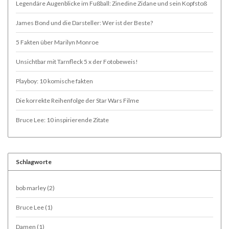
Legendäre Augenblicke im Fußball: Zinedine Zidane und sein Kopfstoß
James Bond und die Darsteller: Wer ist der Beste?
5 Fakten über Marilyn Monroe
Unsichtbar mit Tarnfleck 5 x der Fotobeweis!
Playboy: 10 komische fakten
Die korrekte Reihenfolge der Star Wars Filme
Bruce Lee: 10 inspirierende Zitate
Schlagworte
bob marley
(2)
Bruce Lee
(1)
Damen
(1)