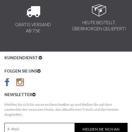
HEUTE BESTELLT,
GRATIS VERSAND
ÜBERMORGEN GELIEFERT!
AB 75€
KUNDENDIENST
Kundenservice
FOLGEN SIE UNS
AGB
Datenschutz
NEWSLETTER
Impressum
Melden Sie sich für unseren Newslwetter an und bleiben Sie auf dem
Laufenden der neuesten Mode, den aktuellesten Trends und den besten
Kundeninformationen
Angeboten.
Versandkosten
MELDEN SIE SICH AN
Widerruf