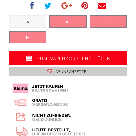
S
XL
L
M
ZUM WARENKORB HINZUFÜGEN
WUNSCHZETTEL