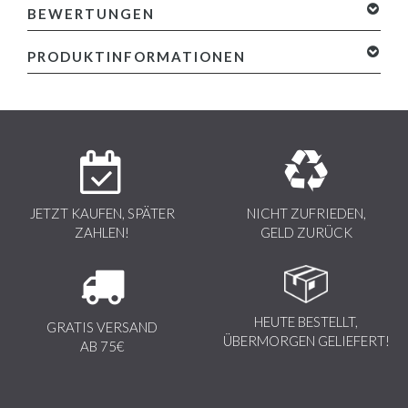
BEWERTUNGEN
0 Sterne, basierend auf 0 Bewertungen
Ihre Bewertung
PRODUKTINFORMATIONEN
hinzufügen
Eigenschaften:
-Farbe: Siehe Abbildung
-Material: 100% Baumwolle
-Passen: slim-fit
JETZT KAUFEN, SPÄTER
NICHT ZUFRIEDEN,
-Muster: Nicht Bedruckt
ZAHLEN!
GELD ZURÜCK
-Kragen Typ: Rundhals
-Abteilung: Herren
-Waschanleitung: Maschinenwäsche 30 Grad
HEUTE BESTELLT,
GRATIS VERSAND
ÜBERMORGEN GELIEFERT!
AB 75€