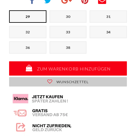
29
30
31
32
33
34
36
38
ZUM WARENKORB HINZUFÜGEN
WUNSCHZETTEL