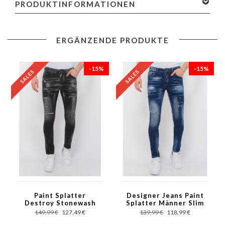
PRODUKTINFORMATIONEN
hinzufügen
Spezifikationen
:
ERGÄNZENDE PRODUKTE
- Blue Stone Washed Hosen Männer
- Artikelnummer:LF-DNM-1076
- Länge: Standard 34
-15%
-15%
- Passform: Slim Fit / Stretch
- Verschluss: Knöpfe
- Material: 98% Baumwolle, 2% Elasthan
- Stoff: Denim-Gewebe
- Taschen: 2 Fronttaschen, 2 Gesäßtaschen
- Waschanleitung: Maschinenwäsche 30 Grad (Nicht Trockner
geeignet)
- Verfügbare Größen: 29 - 30 - 31 - 32 - 33 - 34 - 36 - 38
Paint Splatter
Designer Jeans Paint
Destroy Stonewash
Splatter Männer Slim
Jeans Männer Slim Fit
Fit -1072 - Blau
149,99 €
127,49 €
139,99 €
118,99 €
-1084 - Schwarz